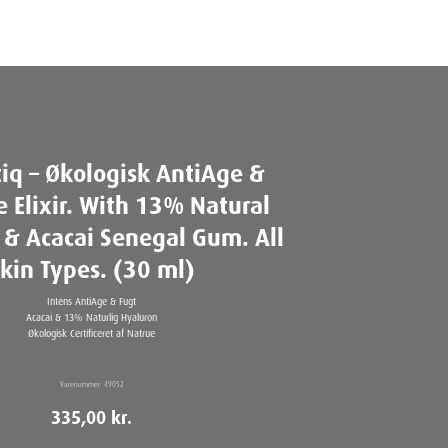
iq – Økologisk AntiAge &
e Elixir. With 13% Natural
 & Acacai Senegal Gum. All
kin Types. (30 ml)
Intens AntiAge & Fugt
Acacai & 13% Naturlig Hyaluron
Økologisk Certificeret af Natrue
Varenummer:
49052
335,00
kr.