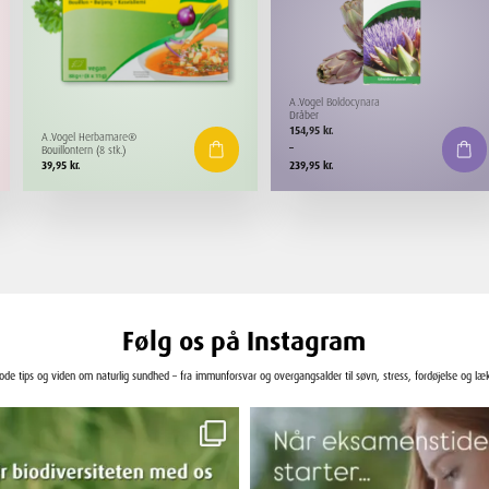
A.Vogel Boldocynara
Dråber
Prisinterval:
154,95
kr.
A.Vogel Herbamare®
154,95 kr.
–
Bouillontern (8 stk.)
til
39,95
kr.
239,95
kr.
239,95 kr.
Følg os på Instagram
gode tips og viden om naturlig sundhed – fra immunforsvar og overgangsalder til søvn, stress, fordøjelse og læ