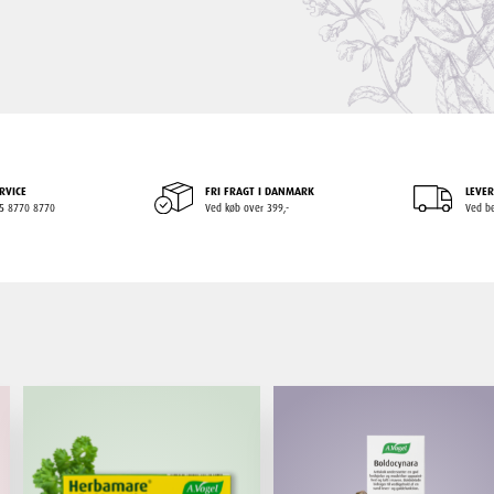
RVICE
FRI FRAGT I DANMARK
LEVER
+45 8770 8770
Ved køb over 399,-
Ved be