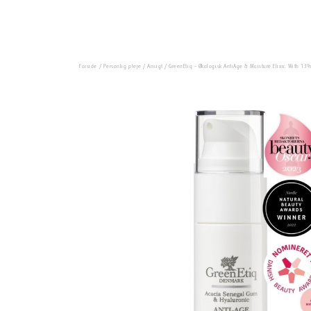
Forside
/
Personlig pleje
/
Ansigt
/ GreenEtiq – Økologisk AntiAge & Moisture Elixir. With 13