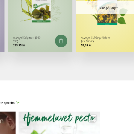
Ikke på lager
A.Vogel Kelpasan (360
A.Vogel Solidago Urtete
stk.)
(25 breve)
239,95
kr.
52,95
kr.
kre opskrifter