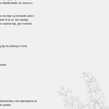
nt vidundermiddel, når råvaren er
 den linjer og eventuelle rynker i
er til sin ret. Den naturlige
rer maximal fugt, giver maximal
g lige før påføring af creme.
r behov.
e hjemmesiden, men oplysningerne på
ske produkt.