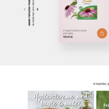
ANDRE POPULÆRE PRODUKTER
du måske kan være interesseret i
A.Vogel Echinacea Junior
(120 tabl.)
159,95
kr.
Få inspiration, 