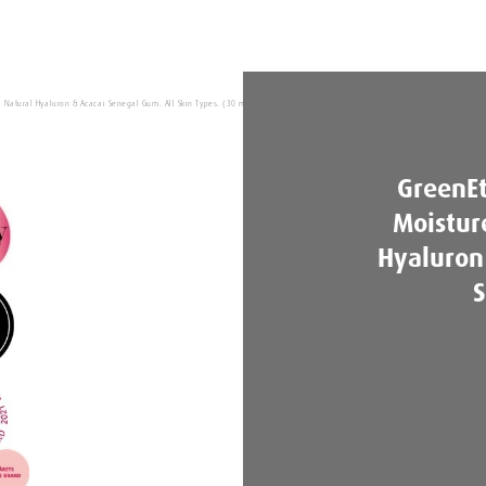
% Natural Hyaluron & Acacai Senegal Gum. All Skin Types. (30 ml)
GreenEt
Moistur
Hyaluron
S