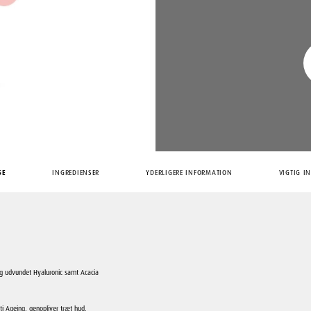
SE
INGREDIENSER
YDERLIGERE INFORMATION
VIGTIG I
lig udvundet Hyaluronic samt Acacia
nti Ageing, genopliver træt hud,