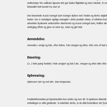
nedkæmper frie radikaler ligesom den gør huden fløjlsblød og mere elastisk. Et re
behandlet helt korrekt fra start af.
Den boostende Acacia Senegal Gum trænger dybere ned i huden og derfra udglatter
huden. Der er naturligvis rigelige mængder i dette produkt sådan, at effekten komm
udvundne hyaluronic understøtter AloeVeraén og Acacia Senegal Gum, hvilket sik
AntiAging effekt og giver en mere lys, tonet og glat hud.
Anvendelse:
Anvendes i ansigt og hals, efter behov, f.eks.morgen og aften, efter rens af hud o
Dosering:
Ca. 2 hele pump fordeles i hele ansigtet og hals f.eks. morgen og aften eller efte
Opbevaring:
Opbevares tørt og ved alm. Stue-temperatur.
Produktinformation på hjemmesiden kan ændre sig over tid. Vi opdaterer løbend
emballagen er altid gældende. Vi anbefaler derfor, at du altid kontrollerer det fysi