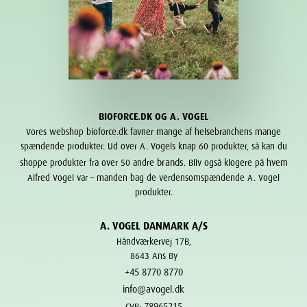
BIOFORCE.DK OG A. VOGEL
Vores webshop bioforce.dk favner mange af helsebranchens mange
spændende produkter. Ud over A. Vogels knap 60 produkter, så kan du
brands
shoppe produkter fra over 50 andre
. Bliv også klogere på hvem
Alfred Vogel var – manden bag de verdensomspændende A. Vogel
produkter.
A. VOGEL DANMARK A/S
Håndværkervej 17B,
8643 Ans By
+45 8770 8770
info@avogel.dk
78965215
CVR: