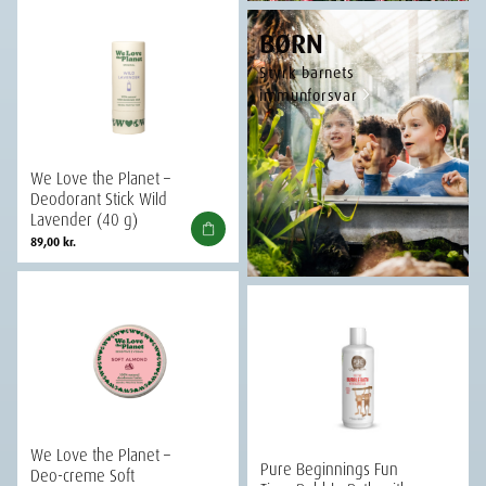
BØRN
Styrk barnets
immunforsvar
We Love the Planet –
Deodorant Stick Wild
Lavender (40 g)
89,00
kr.
We Love the Planet –
Pure Beginnings Fun
Deo-creme Soft