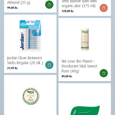
Time Bubble Bath with
Almond (35 g)
organic aloe (375 ml)
99,00
kr.
129,00
kr.
Jordan Clean Between
We Love the Planet –
Sticks Regular (20 stk.)
Deodorant Stick Sweet
21,95
kr.
Rose (40g)
89,00
kr.