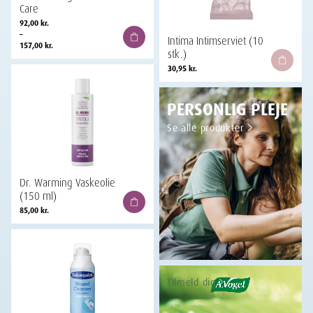
Care
Prisinterval:
92,00
kr.
92,00 kr.
–
Intima Intimserviet (10
til
157,00
kr.
stk.)
157,00 kr.
30,95
kr.
PERSONLIG PLEJE
Se alle produkter
Dr. Warming Vaskeolie
(150 ml)
85,00
kr.
Tilmeld dig