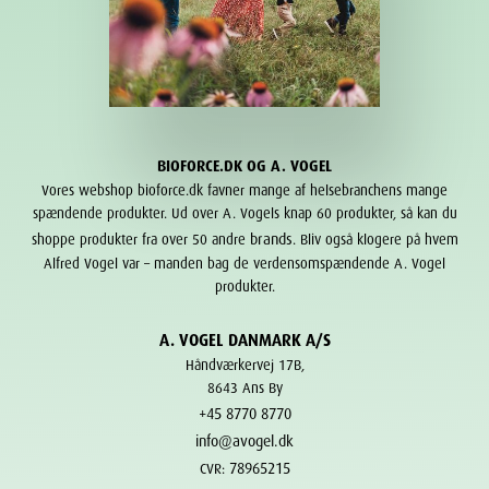
BIOFORCE.DK OG A. VOGEL
Vores webshop bioforce.dk favner mange af helsebranchens mange
spændende produkter. Ud over A. Vogels knap 60 produkter, så kan du
brands
shoppe produkter fra over 50 andre
. Bliv også klogere på hvem
Alfred Vogel var – manden bag de verdensomspændende A. Vogel
produkter.
A. VOGEL DANMARK A/S
Håndværkervej 17B,
8643 Ans By
+45 8770 8770
info@avogel.dk
78965215
CVR: