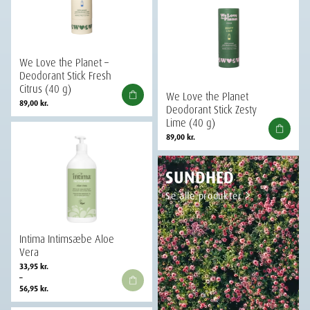
We Love the Planet –
Deodorant Stick Fresh
Citrus (40 g)
We Love the Planet
89,00
kr.
Deodorant Stick Zesty
Lime (40 g)
89,00
kr.
SUNDHED
Se alle produkter
Intima Intimsæbe Aloe
Vera
Prisinterval:
33,95
kr.
33,95 kr.
–
til
56,95
kr.
56,95 kr.