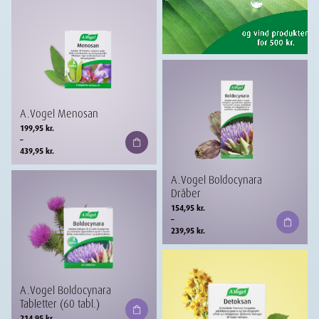
A.Vogel Menosan
Prisinterval:
199,95
kr.
199,95 kr.
–
til
439,95
kr.
439,95 kr.
A.Vogel Boldocynara
Dråber
Prisinterval:
154,95
kr.
154,95 kr.
–
til
239,95
kr.
239,95 kr.
A.Vogel Boldocynara
Tabletter (60 tabl.)
214,95
kr.