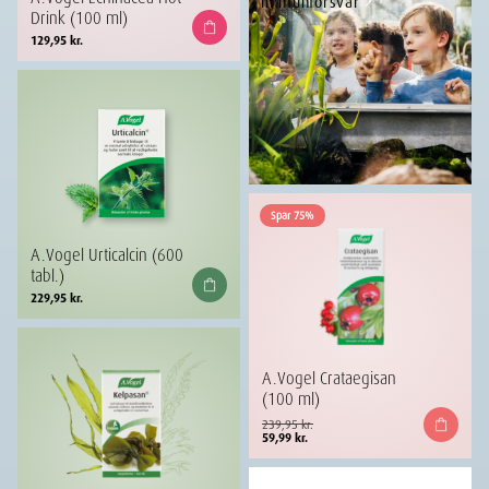
Drink (100 ml)
129,95
kr.
Spar 75%
A.Vogel Urticalcin (600
tabl.)
229,95
kr.
A.Vogel Crataegisan
(100 ml)
Den
Den
239,95
kr.
oprindelige
aktuelle
59,99
kr.
pris
pris
var:
er:
239,95 kr..
59,99 kr..