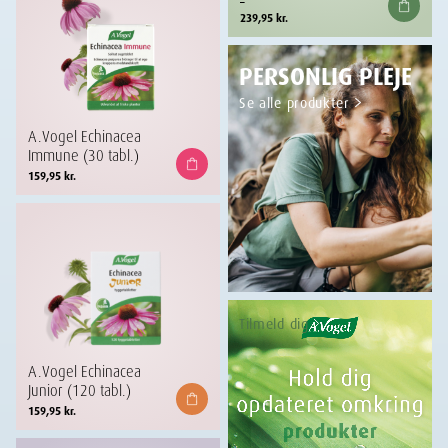
–
til
239,95
kr.
239,95 kr.
PERSONLIG PLEJE
Se alle produkter
A.Vogel Echinacea
Immune (30 tabl.)
159,95
kr.
Tilmeld dig
A.Vogel Echinacea
Junior (120 tabl.)
159,95
kr.