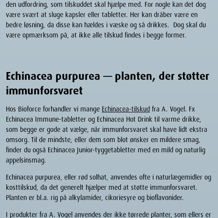
den udfordring, som tilskuddet skal hjælpe med. For nogle kan det dog
være svært at sluge kapsler eller tabletter. Her kan dråber være en
bedre løsning, da disse kan hældes i væske og så drikkes. Dog skal du
være opmærksom på, at ikke alle tilskud findes i begge former.
Echinacea purpurea — planten, der støtter
immunforsvaret
Hos Bioforce forhandler vi mange
Echinacea-tilskud
fra A. Vogel. Fx
Echinacea Immune-tabletter og Echinacea Hot Drink til varme drikke,
som begge er gode at vælge, når immunforsvaret skal have lidt ekstra
omsorg. Til de mindste, eller dem som blot ønsker en mildere smag,
finder du også Echinacea Junior-tyggetabletter med en mild og naturlig
appelsinsmag.
Echinacea purpurea, eller rød solhat, anvendes ofte i naturlægemidler og
kosttilskud, da det generelt hjælper med at støtte immunforsvaret.
Planten er bl.a. rig på alkylamider, cikoriesyre og bioflavonider.
I produkter fra A. Vogel anvendes der ikke tørrede planter, som ellers er