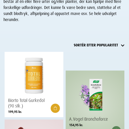
består af én eller flere urter og/eller planter, der kan hjælpe med flere
forskellige udfordringer. Det kunne fx være bedre søvn, støttelse af et
sundt blodtryk, afhjælpning af oppustet mave osv. Se hele udvalget
herunder.
Biorto Total Gurkedol
(90 stk.)
199,95
kr.
A.Vogel Bronchoforce
Prisinterval:
154,95
kr.
154,95 kr.