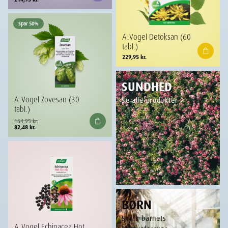
Spar 50%
A.Vogel Detoksan (60
tabl.)
229,95
kr.
SUNDHED
A.Vogel Zovesan (30
Se alle produkter
tabl.)
Den
Den
164,95
kr.
oprindelige
aktuelle
82,48
kr.
pris
pris
var:
er:
164,95 kr..
82,48 kr..
BØRN
Styrk barnets
A.Vogel Echinacea Hot
immunforsvar