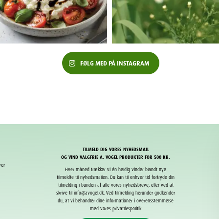
FØLG MED PÅ INSTAGRAM
TILMELD DIG VORES NYHEDSMAIL
OG VIND VALGFRIE A. VOGEL PRODUKTER FOR 500 KR.
ver
Hver måned trækker vi én heldig vinder blandt nye
tilmeldte til nyhedsmailen. Du kan til enhver tid fortryde din
tilmelding i bunden af alle vores nyhedsbreve, eller ved at
skrive til info@avogel.dk. Ved tilmelding herunder godkender
du, at vi behandler dine informationer i overensstemmelse
med vores privatlivspolitik