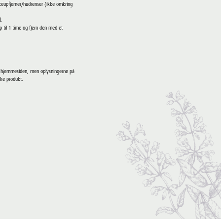
keupfjerner/hudrenser (ikke omkring
f.
til 1 time og fjern den med et
e hjemmesiden, men oplysningerne på
ske produkt.