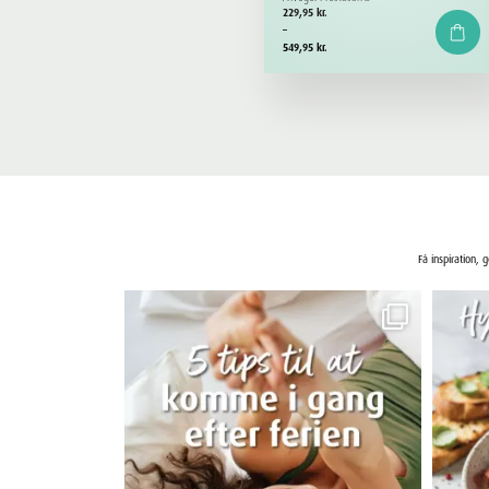
Prisinterval:
229,95
kr.
229,95 kr.
–
til
549,95
kr.
549,95 kr.
Få inspiration, 