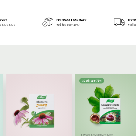
RVICE
FRI FRAGT I DANMARK
LEVER
+45 8770 8770
Ved køb over 399,-
Ved be
30 stk- spar 75%
A.Vogel Aesculaforce Forte