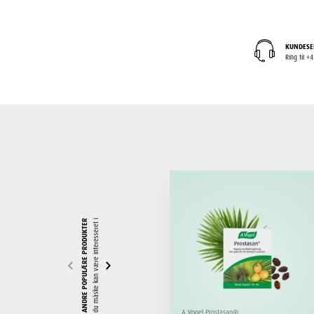
KUNDESE
Ring til 
ANDRE POPULÆRE PRODUKTER
du måske kan være interesseret i
A.Vogel Prostasan®