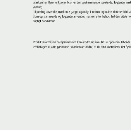
Masken har flere funktioner bl.a. er den opstrammende, peelende, fugtende, ma
øjnene).
Til peeling anvendes masken 2 gange ugentligt i 10 min. og nulres derefter blidt a
Som opstrammende og fugtende anvendes masken efter behov, lad den sidde i op 
fugtigt håndklæde.
Produktinformation på hjemmesiden kan ændre sig over tid. Vi opdaterer løbend
emballagen er altid gældende. Vi anbefaler derfor, at du altid kontrollerer det fysi