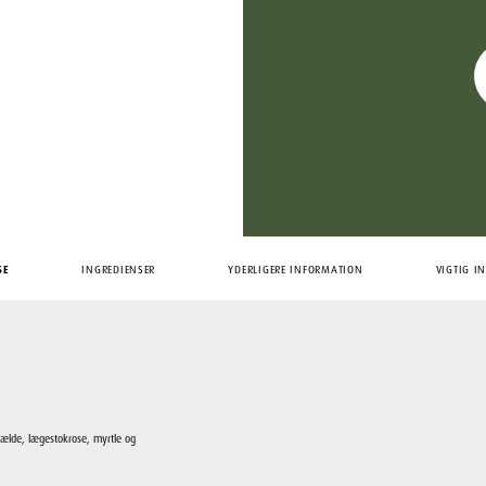
SE
INGREDIENSER
YDERLIGERE INFORMATION
VIGTIG I
ælde, lægestokrose, myrtle og