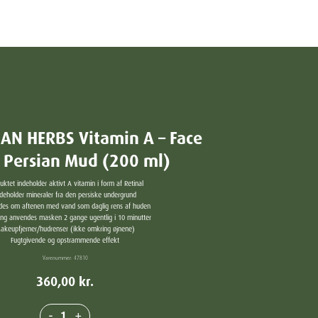
IAN HERBS Vitamin A – Face
 Persian Mud (200 ml)
uktet indeholder aktivt A vitamin i form af Retinal
deholder mineraler fra den persiske undergrund
es om aftenen med vand som daglig rens af huden
ling anvendes masken 2 gange ugentlig i 10 minutter
akeupfjerner/hudrenser (ikke omkring øjnene)
Fugtgivende og opstrammende effekt
Varenummer:
47810
360,00
kr.
-
+