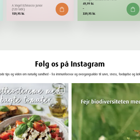
Prisinterval:
49,99
kr.
A.Vogel Echinacea Junior
49,99 kr.
–
(120 tabl.)
til
159,95
kr.
339,95
kr.
339,95 kr.
Følg os på Instagram
gode tips og viden om naturlig sundhed – fra immunforsvar og overgangsalder til søvn, stress, fordøjelse og læ