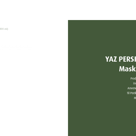
(200 ml)
YAZ PERS
Mask
Prod
In
Anvend
Til Pee
M