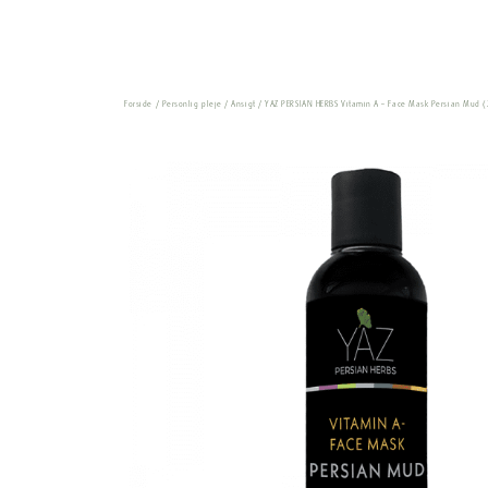
Forside
/
Personlig pleje
/
Ansigt
/ YAZ PERSIAN HERBS Vitamin A – Face Mask Persian Mud 