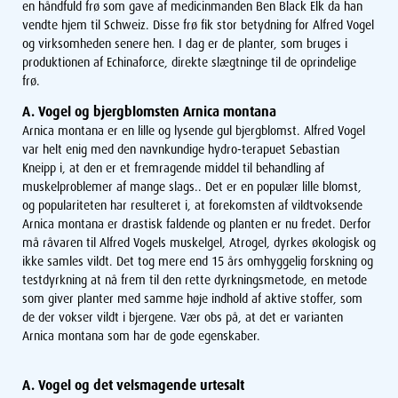
en håndfuld frø som gave af medicinmanden Ben Black Elk da han
vendte hjem til Schweiz. Disse frø fik stor betydning for Alfred Vogel
og virksomheden senere hen. I dag er de planter, som bruges i
produktionen af Echinaforce, direkte slægtninge til de oprindelige
frø.
A. Vogel og bjergblomsten Arnica montana
Arnica montana er en lille og lysende gul bjergblomst. Alfred Vogel
var helt enig med den navnkundige hydro-terapuet Sebastian
Kneipp i, at den er et fremragende middel til behandling af
muskelproblemer af mange slags.. Det er en populær lille blomst,
og populariteten har resulteret i, at forekomsten af vildtvoksende
Arnica montana er drastisk faldende og planten er nu fredet. Derfor
må råvaren til Alfred Vogels muskelgel, Atrogel, dyrkes økologisk og
ikke samles vildt. Det tog mere end 15 års omhyggelig forskning og
testdyrkning at nå frem til den rette dyrkningsmetode, en metode
som giver planter med samme høje indhold af aktive stoffer, som
de der vokser vildt i bjergene. Vær obs på, at det er varianten
Arnica montana som har de gode egenskaber.
A. Vogel og det velsmagende urtesalt