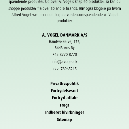
spændende produkter. Ud over A. Vogels knap 60 produkter, så kan du
brands
shoppe produkter fra over 50 andre
. Bliv også klogere på hvem
Alfred Vogel var – manden bag de verdensomspændende A. Vogel
produkter.
A. VOGEL DANMARK A/S
Håndværkervej 17B,
8643 Ans By
+45 8770 8770
info@avogel.dk
78965215
CVR:
Privatlivspolitik
Fortrydelsesret
Fortryd aftale
Fragt
Indberet bivirkninger
Sitemap