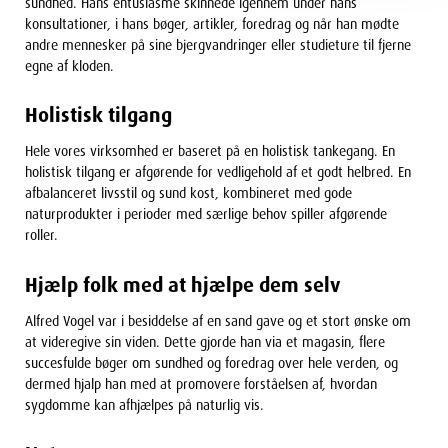
sundhed. Hans entusiasme skinnede igennem under hans
konsultationer, i hans bøger, artikler, foredrag og når han mødte
andre mennesker på sine bjergvandringer eller studieture til fjerne
egne af kloden.
Holistisk tilgang
Hele vores virksomhed er baseret på en holistisk tankegang. En
holistisk tilgang er afgørende for vedligehold af et godt helbred. En
afbalanceret livsstil og sund kost, kombineret med gode
naturprodukter i perioder med særlige behov spiller afgørende
roller.
Hjælp folk med at hjælpe dem selv
Alfred Vogel var i besiddelse af en sand gave og et stort ønske om
at videregive sin viden. Dette gjorde han via et magasin, flere
succesfulde bøger om sundhed og foredrag over hele verden, og
dermed hjalp han med at promovere forståelsen af, hvordan
sygdomme kan afhjælpes på naturlig vis.