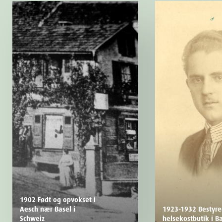
1902 Født og opvokset i
Aesch nær Basel i
1923-1932 Bestyrer
Schweiz
helsekostbutik i B