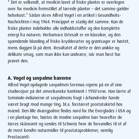
” Det er velkendt, at medicin lavet af friske planter er overlegen
over for medicin fremstillet af tørrede planter – det samme gælder
helsekost.” Sådan skrev Alfred Vogel i en artikel i Gesundheits-
Nachrichten i maj 1964. Princippet er stadig det samme: Kun de
friske planter indeholder alle indholdsstoffer og den komplette
energi fra naturen. Herbamare Urtesalt er en klassiker, og den
spændende blanding af friske krydderurter og grøntsager er høstet,
mens duggen lå på dem. Resultatet af dette er den unikke og
delikate smag, som man ikke kan undvære, når man først har
prøvet den.
A. Vogel og savpalme bærerne
Alfred Vogel opdagede savpalmen Serenoa repens på en af sine
studierejser på det amerikanske kontinent i 1950’erne. Han lærte af
Seminole-indianerne at savpalmens frugt i århundreder havde
været brugt mod mange ting, bl.a. forstørret prostatakirtel hos
mænd. Den lille dværgpalme findes nord for the Everglades i USA og
i en plantage her, høstes de modne savpalme bær hvorefter de
tørres skånsomt og sendes til Schweiz hvor de forvandles til et af
de mest kendte naturmidler til prostataproblemer, nemlig
Prostasan®.