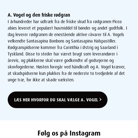
A. Vogel og den friske rødgran
I århundreder har udtræk fra de friske skud fra rødgranen Picea
abies leveret et populært husmiddel til bønder og andet godtfolk. I
dag leverer rødgranen de enestående aktive råvarer til A. Vogels
velkendte Santasapina Bonbons og Santasapina Halspastiller.
Rødgranspidserne kommer fra Carinthia i Østrig og Saarland i
Tyskland. Disse to steder har været brugt som leverandører i
årevis, og plukkerne skal være godkendte af godsejerne og
skovfogederne. Høsten foregår ved håndkraft og A. Vogel kræver,
at skudspidserne kun plukkes fra de nederste to tredjedele af det
unge træ, for ikke at skade væksten.
LÆS HER HVORFOR DU SKAL VÆLGE A. VOGEL
Følg os på Instagram