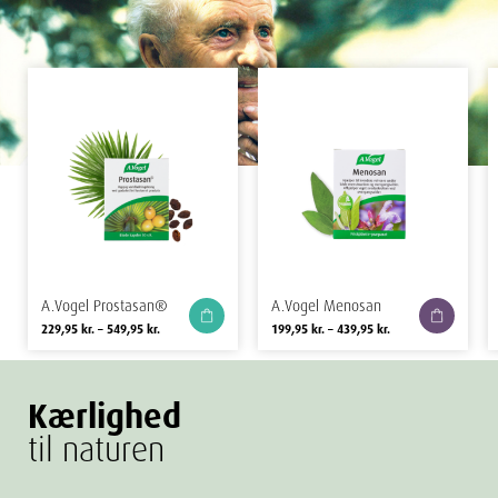
A.Vogel Prostasan®
A.Vogel Menosan
Prisinterval: 229,95 kr. til 549,95 kr.
Prisinterval: 199,95 
229,95
kr.
–
549,95
kr.
199,95
kr.
–
439,95
kr.
Kærlighed
til naturen