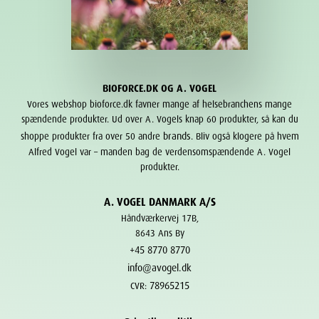
BIOFORCE.DK OG A. VOGEL
Vores webshop bioforce.dk favner mange af helsebranchens mange
spændende produkter. Ud over A. Vogels knap 60 produkter, så kan du
brands
shoppe produkter fra over 50 andre
. Bliv også klogere på hvem
Alfred Vogel var – manden bag de verdensomspændende A. Vogel
produkter.
A. VOGEL DANMARK A/S
Håndværkervej 17B,
8643 Ans By
+45 8770 8770
info@avogel.dk
78965215
CVR: