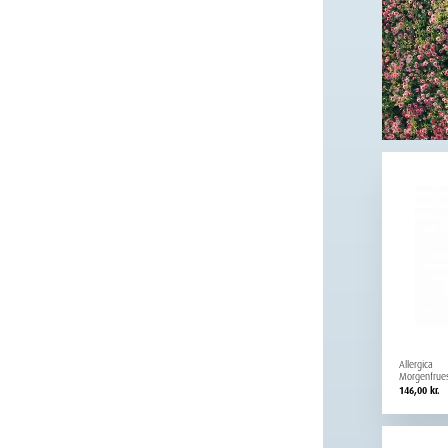
Allergica
Morgenfrues
146,00
kr.