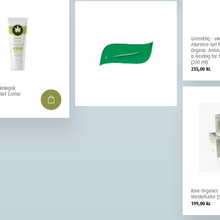
GreenEtiq – Øk
AloeVera Gel 
Organic. AntiA
& Healing for 
(200 ml)
235,00
kr.
kologisk
lief Creme
Raw Organics
Mirakelsalve (
199,00
kr.