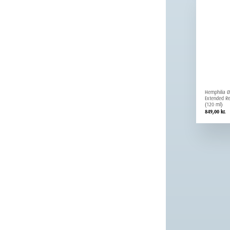
Hemphilia Ø
Extended Re
(120 ml)
849,00
kr.