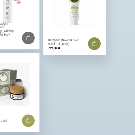
ologisk
Pure
ge, Calming
the Body.
Hemphilia Økologisk Swift
Relief Gel (30 ml)
249,00
kr.
50 ml)