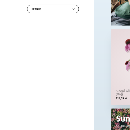
BRANDS
A.Vogel Ech
(30 g)
119,95
kr.
Su
Se alle pr