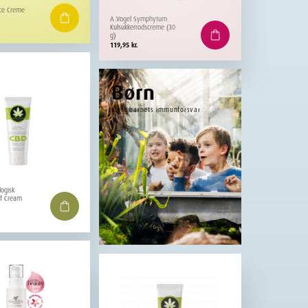
rce Creme
A.Vogel Symphytum
Kulsukkerrodscreme (30
g)
119,95
kr.
Børn
Styrk barnets immunforsvar
logisk
ef Cream