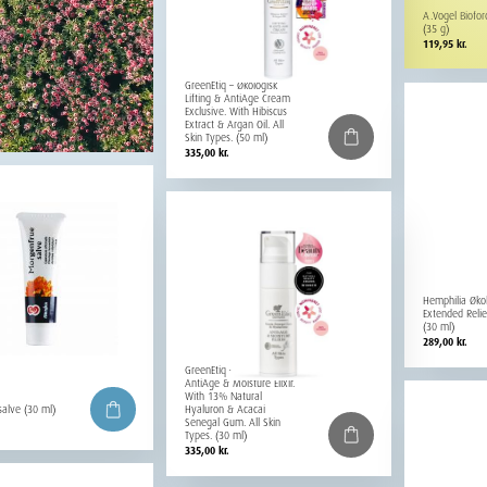
A.Vogel Biofo
(35 g)
119,95
kr.
GreenEtiq – Økologisk
Lifting & AntiAge Cream
Exclusive. With Hibiscus
Extract & Argan Oil. All
Skin Types. (50 ml)
335,00
kr.
Hemphilia Øko
Extended Reli
(30 ml)
289,00
kr.
GreenEtiq – Økologisk
AntiAge & Moisture Elixir.
With 13% Natural
Hyaluron & Acacai
alve (30 ml)
Senegal Gum. All Skin
Types. (30 ml)
335,00
kr.