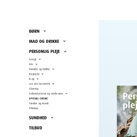
BØRN
MAD OG DRIKKE
PERSONLIG PLEJE
Ansigt
Hår
Hænder og fødder
Hygiejne
Krop
Lav selv kosmetik
Shaving
Per
Solbeskyttelse og selvbruner
SPECIAL CREME
ple
Tænder og mund
Tilbehør
Se alle pr
SUNDHED
TILBUD