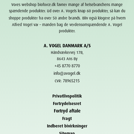
Vores webshop bioforce.dk favner mange af helsebranchens mange
spændende produkter. Ud over A. Vogels knap 60 produkter, så kan du
brands
shoppe produkter fra over 50 andre
. Bliv også klogere på hvem
Alfred Vogel var – manden bag de verdensomspændende A. Vogel
produkter.
A. VOGEL DANMARK A/S
Håndværkervej 17B,
8643 Ans By
+45 8770 8770
info@avogel.dk
78965215
CVR:
Privatlivspolitik
Fortrydelsesret
Fortryd aftale
Fragt
Indberet bivirkninger
Sitemap