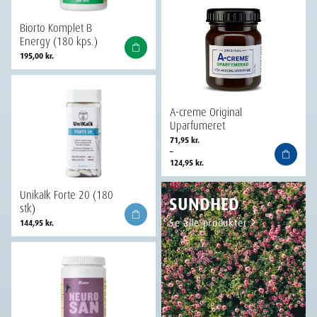
Biorto Komplet B
Energy (180 kps.)
195,00
kr.
A-creme Original
Uparfumeret
Prisinterval:
71,95
kr.
71,95 kr.
–
til
124,95
kr.
124,95 kr.
Unikalk Forte 20 (180
SUNDHED
stk)
Se alle produkter
144,95
kr.