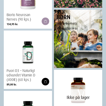
Biorto Neurosan
BØRN
Nerves (90 kps.)
Styrk barnets
134,95
kr.
immunforsvar
Puori D3 – Naturligt
udvundet Vitamin D
(400IE) (60 kps.)
89,00
kr.
Ikke på lager