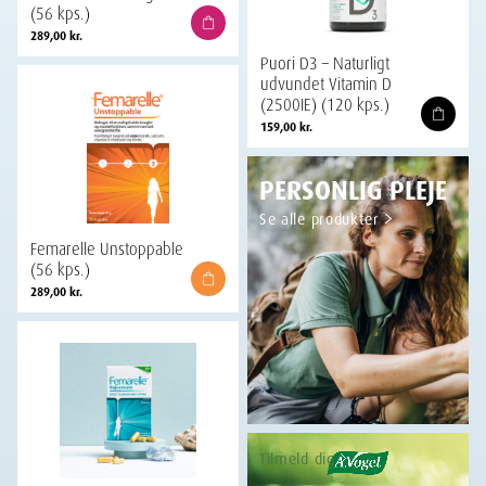
(56 kps.)
289,00
kr.
Puori D3 – Naturligt
udvundet Vitamin D
(2500IE) (120 kps.)
159,00
kr.
PERSONLIG PLEJE
Se alle produkter
Femarelle Unstoppable
(56 kps.)
289,00
kr.
Tilmeld dig