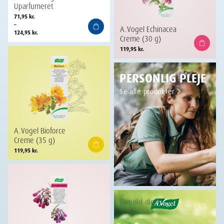
Uparfumeret
Prisinterval:
71,95
kr.
71,95 kr.
–
A.Vogel Echinacea
til
124,95
kr.
Creme (30 g)
124,95 kr.
119,95
kr.
PERSONLIG PLEJE
Se alle produkter
A.Vogel Bioforce
Creme (35 g)
119,95
kr.
Tilmeld dig