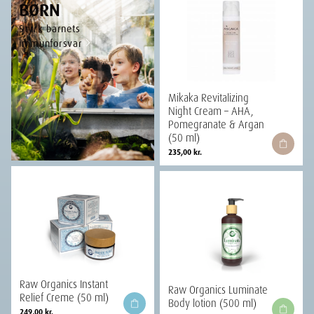
BØRN
Styrk barnets
immunforsvar
Mikaka Revitalizing
Night Cream – AHA,
Pomegranate & Argan
(50 ml)
235,00
kr.
Raw Organics Instant
Raw Organics Luminate
Relief Creme (50 ml)
Body lotion (500 ml)
249,00
kr.