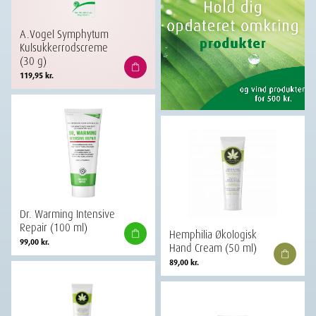
A.Vogel Symphytum
Kulsukkerrodscreme
(30 g)
119,95
kr.
Dr. Warming Intensive
Repair (100 ml)
Hemphilia Økologisk
99,00
kr.
Hand Cream (50 ml)
89,00
kr.