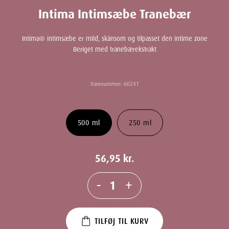
Intima Intimsæbe Tranebær
Intima® intimsæbe er mild, skånsom og tilpasset den intime zone
Beriget med tranebærekstrakt
Varenummer:
60241
500 ml
250 ml
56,95
kr.
-
+
TILFØJ TIL KURV