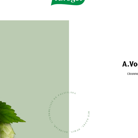
A.Vo
Citronme
MED HAVRE, HUMLE, BALDRIAN, CITRONMELISSE OG PASSIFLORA