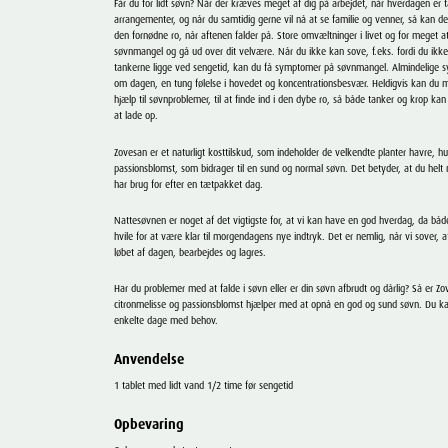
Får du for lidt søvn? Når der kræves meget af dig på arbejdet, når hverdagen er
arrangementer, og når du samtidig gerne vil nå at se familie og venner, så kan d
den fornødne ro, når aftenen falder på. Store omvæltninger i livet og for meget at
søvnmangel og gå ud over dit velvære. Når du ikke kan sove, f.eks. fordi du ikke
tankerne ligge ved sengetid, kan du få symptomer på søvnmangel. Almindelige
om dagen, en tung følelse i hovedet og koncentrationsbesvær. Heldigvis kan du m
hjælp til søvnproblemer, til at finde ind i den dybe ro, så både tanker og krop k
at lade op.
Zovesan er et naturligt kosttilskud, som indeholder de velkendte planter havre, h
passionsblomst, som bidrager til en sund og normal søvn. Det betyder, at du helt 
har brug for efter en tætpakket dag.
Nattesøvnen er noget af det vigtigste for, at vi kan have en god hverdag, da båd
hvile for at være klar til morgendagens nye indtryk. Det er nemlig, når vi sover, at
løbet af dagen, bearbejdes og lagres.
Har du problemer med at falde i søvn eller er din søvn afbrudt og dårlig? Så er Zo
citronmelisse og passionsblomst hjælper med at opnå en god og sund søvn. Du kan
enkelte dage med behov.
Anvendelse
1 tablet med lidt vand 1/2 time før sengetid
Opbevaring