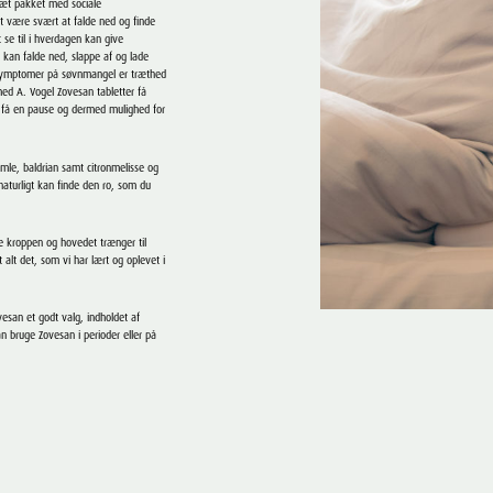
 tæt pakket med sociale
et være svært at falde ned og finde
 se til i hverdagen kan give
 kan falde ned, slappe af og lade
 symptomer på søvnmangel er træthed
ed A. Vogel Zovesan tabletter få
an få en pause og dermed mulighed for
umle, baldrian samt citronmelisse og
naturligt kan finde den ro, som du
e kroppen og hovedet trænger til
 alt det, som vi har lært og oplevet i
vesan et godt valg, indholdet af
 bruge Zovesan i perioder eller på