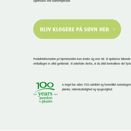
Opbevares ved stuetemperatur
Produktinformation på hjemmesiden kan ændre sig over tid. Vi opdaterer løbend
emballagen er altid gældende. Vi anbefaler derfor, at du altid kontrollerer det fysi
A.Vogel har siden 1923 udviklet og fremstillet naturlægemi
planter, videnskabelighed og nysgerrighed.