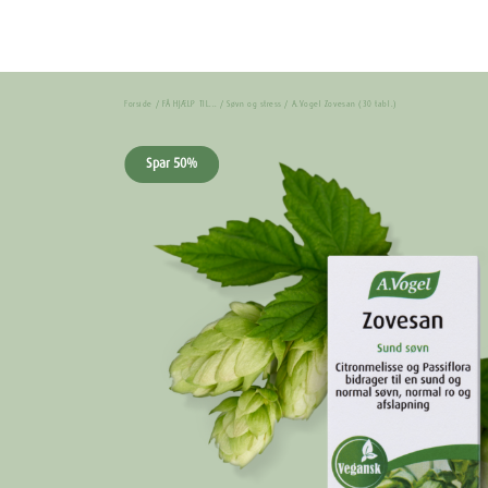
Forside
/
FÅ HJÆLP TIL...
/
Søvn og stress
/ A.Vogel Zovesan (30 tabl.)
Spar 50%