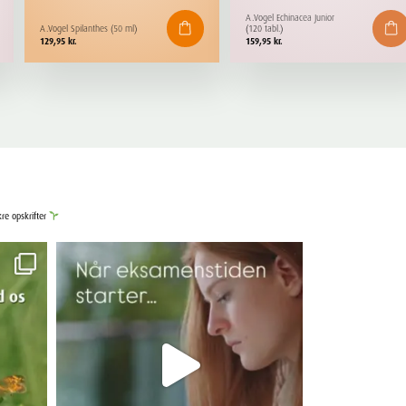
A.Vogel Echinacea Junior
A.Vogel Spilanthes (50 ml)
(120 tabl.)
129,95
kr.
159,95
kr.
kre opskrifter