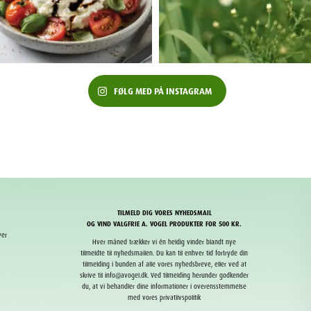
FØLG MED PÅ INSTAGRAM
TILMELD DIG VORES NYHEDSMAIL
OG VIND VALGFRIE A. VOGEL PRODUKTER FOR 500 KR.
ver
Hver måned trækker vi én heldig vinder blandt nye
tilmeldte til nyhedsmailen. Du kan til enhver tid fortryde din
tilmelding i bunden af alle vores nyhedsbreve, eller ved at
skrive til info@avogel.dk. Ved tilmelding herunder godkender
du, at vi behandler dine informationer i overensstemmelse
med vores privatlivspolitik