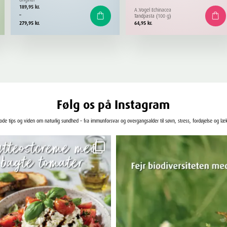
Prisinterval:
189,95
kr.
A.Vogel Echinacea
189,95 kr.
–
Tandpasta (100 g)
til
279,95
kr.
64,95
kr.
279,95 kr.
Følg os på Instagram
gode tips og viden om naturlig sundhed – fra immunforsvar og overgangsalder til søvn, stress, fordøjelse og læ