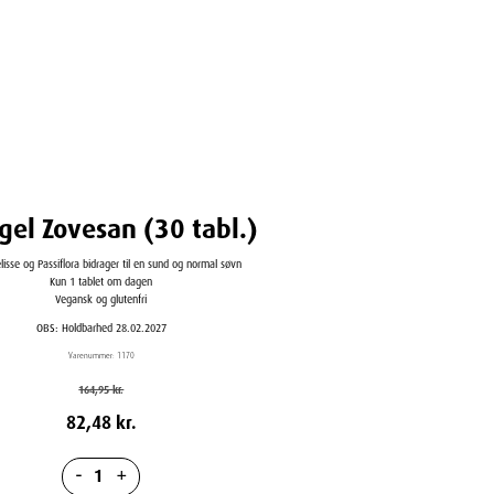
gel Zovesan (30 tabl.)
lisse og Passiflora bidrager til en sund og normal søvn
Kun 1 tablet om dagen
Vegansk og glutenfri
OBS: Holdbarhed 28.02.2027
Varenummer:
1170
Den
Den
164,95
kr.
oprindelige
aktuelle
82,48
kr.
pris
pris
var:
er:
-
+
164,95 kr..
82,48 kr..