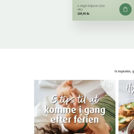
A.Vogel Kelpasan (360
stk.)
239,95
kr.
Få inspiration, 