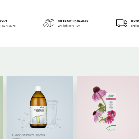
RVICE
FRI FRAGT I DANMARK
LEVER
+45 8770 8770
Ved køb over 399,-
Ved be
A.Vogel Valleforce Alpedrik
Original