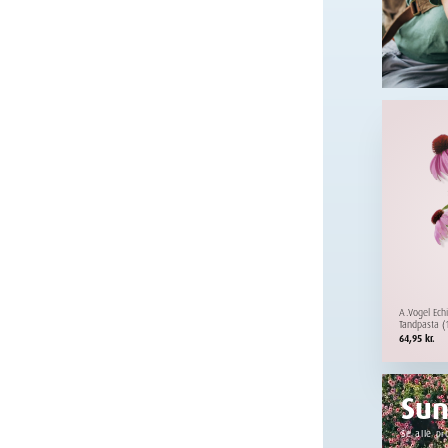
A.Vogel Ech
Tandpasta (
64,95
kr.
Su
Se alle pr