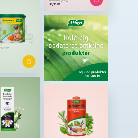
39,95
kr.
Tilmeld dig
amare®