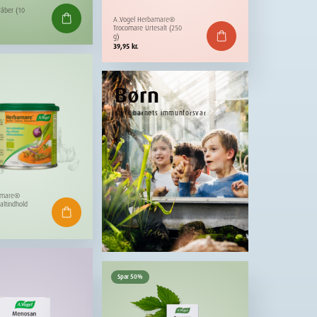
råber (10
A.Vogel Herbamare®
Trocomare Urtesalt (250
g)
39,95
kr.
Børn
Styrk barnets immunforsvar
amare®
Saltindhold
Spar 50%