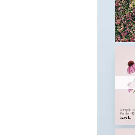
A.Vogel Ech
Pastiller (42
32,95
kr.