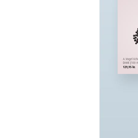
A.Vogel Ech
Drink (100 m
129,95
kr.