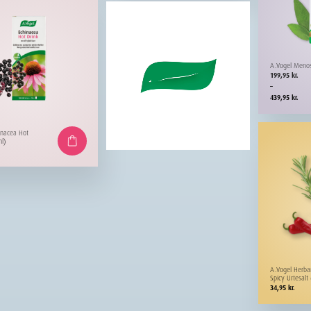
A.Vogel Meno
Prisinterval:
199,95
kr.
199,95 kr.
–
til
439,95
kr.
439,95 kr.
inacea Hot
l)
A.Vogel Herb
Spicy Urtesalt
34,95
kr.