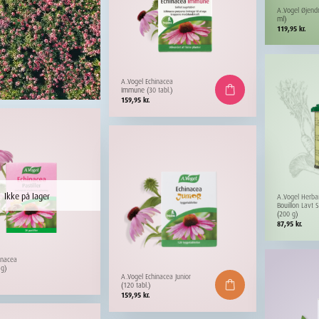
A.Vogel Øjend
ml)
119,95
kr.
A.Vogel Echinacea
Immune (30 tabl.)
159,95
kr.
Ikke på lager
A.Vogel Herb
Bouillon Lavt 
(200 g)
87,95
kr.
inacea
 g)
A.Vogel Echinacea Junior
(120 tabl.)
159,95
kr.