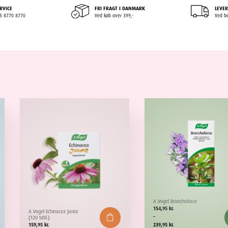
RVICE
FRI FRAGT I DANMARK
LEVER
+45 8770 8770
Ved køb over 399,-
Ved be
A.Vogel Bronchoforce
Prisinterval:
154,95
kr.
A.Vogel Echinacea Junior
154,95 kr.
–
(120 tabl.)
til
159,95
kr.
239,95
kr.