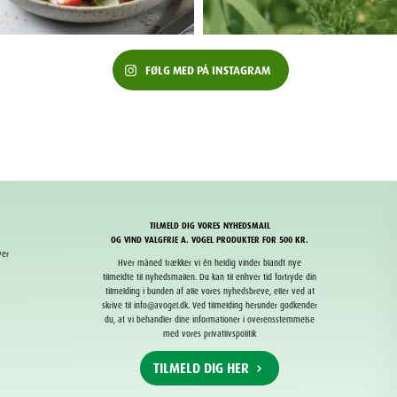
FØLG MED PÅ INSTAGRAM
TILMELD DIG VORES NYHEDSMAIL
OG VIND VALGFRIE A. VOGEL PRODUKTER FOR 500 KR.
ver
Hver måned trækker vi én heldig vinder blandt nye
tilmeldte til nyhedsmailen. Du kan til enhver tid fortryde din
tilmelding i bunden af alle vores nyhedsbreve, eller ved at
skrive til info@avogel.dk. Ved tilmelding herunder godkender
du, at vi behandler dine informationer i overensstemmelse
med vores privatlivspolitik
TILMELD DIG HER