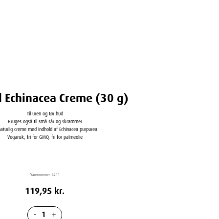
l Echinacea Creme (30 g)
Til uren og tør hud
Bruges også til små sår og skrammer
naturlig creme med indhold af Echinacea purpurea
Vegansk, fri for GMO, fri for palmeolie
Varenummer:
6211
119,95
kr.
-
+