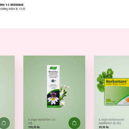
ING 1-3 HVERDAGE
stilling inden kl. 12.00
A.Vogel Øjendråber (10
A.Vogel Herbamare®
ml)
Bouillontern (8 stk.)
119,95
kr.
39,95
kr.