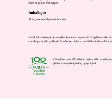
inden du påfører makeuppen.
Emballagen
95 % genanvendelig aluminium tube.
Produktinformation på hjemmesiden kan ændre sig over tid. Vi opdaterer løbend
emballagen er altid gældende. Vi anbefaler derfor, at du altid kontrollerer det fysi
A.Vogel har siden 1923 udviklet og fremstillet naturlægemi
planter, videnskabelighed og nysgerrighed.