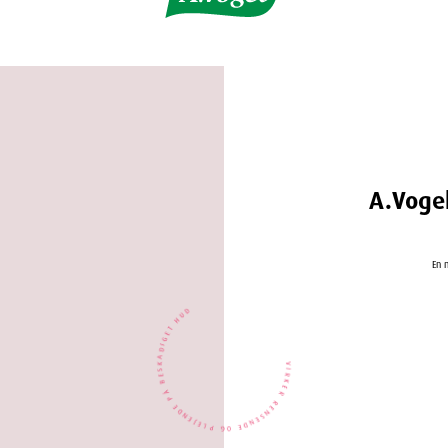
A.Voge
En 
VIRKER RENSENDE OG PLEJENDE PÅ BESKADIGET HUD