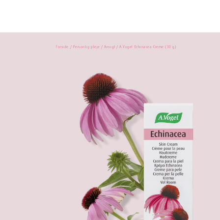
Forside
/
Personlig pleje
/
Ansigt
/ A.Vogel Echinacea Creme (30 g)