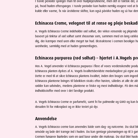
I travle perioder springer man tit over hudplejerutinerne, men det er faktisk de
på, hvad huden efterspørger. I travle perioder kan huden nemlig reagere ved at bl
kulde eller varme, fx når årstiderne skifter, kan også påvirke huden og så har den
Echinacea Creme, velegnet til at rense og pleje beska
A. Vogels Echinacea Creme indeholder rød solhat, der virker rensende og plejende
baseret på tinktur af rød solhat samt sheasmør som, sammen med en lang række a
dig, der kæmper med uren eller meget tør hud. Ekstrakterne i cremen beroliger h
urenheder, samtidig med at huden gennemfugtes.
Echinacea purpurea (rød solhat) – hjertet i A.Vogels p
Hos A. Vogel anvender vi Echinacea purpurea i flere af vores verdenskendte produkt
Echinacea planten dyrkes af A. Vogels kvalitetsbevidste medarbejdere på egne a
Dette er med til at sikre Echinacea plantens kvalitet, inden den bruges som ingredi
Echinacea planterne bringes til fabrikken straks efter høsten, således at alle de ak
rødder kan udvindes, medens planterne er friske og mest indholdsrige. På den 
indholdsstoffer med over i det færdige produkt.
A. Vogels Echinacea Creme er parfumefri, samt fri for palmeolie og GMO og kan 
desuden fri for mikroplast og er ikke testet på dyr.
Anvendelse
A. Vogels Echinacea creme kan anvendes både som dag- og natcreme. Du skal blo
område og lade det trænge ind i huden. Du kan gentage påsmøringen op til 3 gang
Cremen fungerer ligeledes som en god base under din makeup. Du skal blot huske