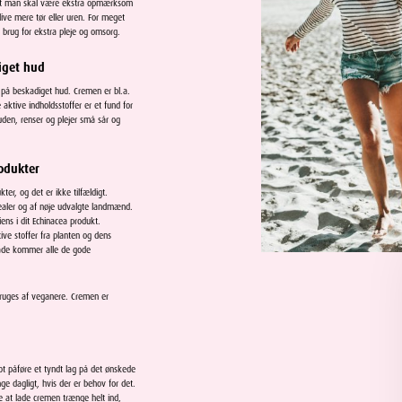
r, at man skal være ekstra opmærksom
ive mere tør eller uren. For meget
 brug for ekstra pleje og omsorg.
diget hud
 på beskadiget hud. Cremen er bl.a.
ktive indholdsstoffer er et fund for
uden, renser og plejer små sår og
rodukter
er, og det er ikke tilfældigt.
realer og af nøje udvalgte landmænd.
ens i dit Echinacea produkt.
tive stoffer fra planten og dens
måde kommer alle de gode
bruges af veganere. Cremen er
t påføre et tyndt lag på det ønskede
e dagligt, hvis der er behov for det.
 at lade cremen trænge helt ind,