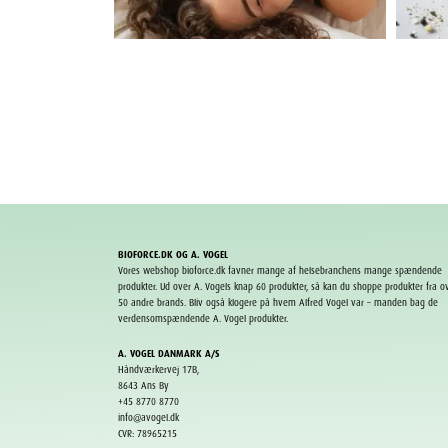
BIOFORCE.DK OG A. VOGEL
Vores webshop bioforce.dk favner mange af helsebranchens mange spændende
produkter. Ud over A. Vogels knap 60 produkter, så kan du shoppe produkter fra o
50 andre
brands
. Bliv også klogere på hvem Alfred Vogel var – manden bag de
verdensomspændende A. Vogel produkter.
A. VOGEL DANMARK A/S
Håndværkervej 17B,
8643 Ans By
+45 8770 8770
info@avogel.dk
CVR:
78965215