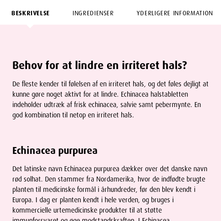
BESKRIVELSE
INGREDIENSER
YDERLIGERE INFORMATION
Behov for at lindre en irriteret hals?
De fleste kender til følelsen af en irriteret hals, og det føles dejligt at
kunne gøre noget aktivt for at lindre. Echinacea halstabletten
indeholder udtræk af frisk echinacea, salvie samt pebermynte. En
god kombination til netop en irriteret hals.
Echinacea
purpurea
Det latinske navn Echinacea purpurea dækker over det danske navn
rød solhat. Den stammer fra Nordamerika, hvor de indfødte brugte
planten til medicinske formål i århundreder, før den blev kendt i
Europa. I dag er planten kendt i hele verden, og bruges i
kommercielle urtemedicinske produkter til at støtte
immunforsvaret og øge modstandskraften. I Echinacea