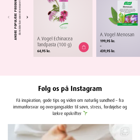
ANDRE POPULÆRE PRODUKTER
du måske kan være interesseret i
A.Vogel Menosan
A.Vogel Echinacea
Prisinterval:
199,95
kr.
Tandpasta (100 g)
199,95 kr.
–
til
64,95
kr.
439,95
kr.
439,95 kr.
Følg os på Instagram
Få inspiration, gode tips og viden om naturlig sundhed – fra
immunforsvar og overgangsalder til søvn, stress, fordøjelse og
lækre opskrifter