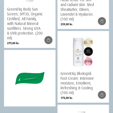
and radiant skin. Med
GreenEtiq Body Sun
SheaButter, Oliven,
Screen, SPF30, Organic
Lavendel & Hyaluron.
Certified, All Family,
(100 ml)
with Natural Mineral
239,00
kr.
sunfilters. Strong UVA
& UVB protection. (200
ml)
279,00
kr.
GreenEtiq Økologisk
Foot Cream. Intensive
moisture, Emollient,
Refreshing & Cooling
(100 ml)
175,00
kr.