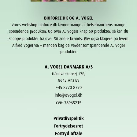
BIOFORCE.DK OG A. VOGEL
Vores webshop bioforce.dk favner mange af helsebranchens mange
spændende produkter. Ud over A. Vogels knap 60 produkter, så kan du
brands
shoppe produkter fra over 50 andre
. Bliv også klogere på hvem
Alfred Vogel var – manden bag de verdensomspændende A. Vogel
produkter.
A. VOGEL DANMARK A/S
Håndværkervej 17B,
8643 Ans By
+45 8770 8770
info@avogel.dk
78965215
CVR:
Privatlivspolitik
Fortrydelsesret
Fortryd aftale