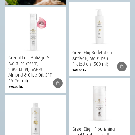
GreenEtiq BodyLotion
GreenEtiq – AntiAge &
AntiAge, Moisture &
Moisture cream,
Protection (500 ml)
SheaButter, Sweet
369,00
kr.
Almond & Olive Oil, SPF
15 (50 ml)
295,00
kr.
GreenEtiq – Nourishing
Facial Scrub. For soft