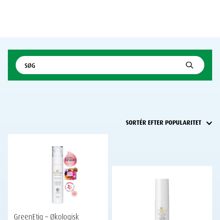
GreenEtiq – Økologisk