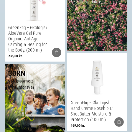
Se alle produkter
GreenEtiq – Økologisk
AloeVera Gel Pure
Organic. AntiAge,
Calming & Healing for
the Body. (200 ml)
235,00
kr.
BØRN
Styrk barnets
immunforsvar
GreenEtiq – Økologisk
Hand Creme Rosehip &
SheaButter Moisture &
Protection (100 ml)
169,00
kr.