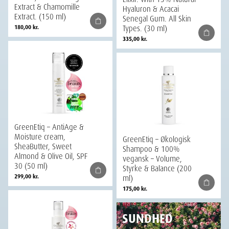
Extract & Chamomille
Hyaluron & Acacai
Extract. (150 ml)
Senegal Gum. All Skin
Types. (30 ml)
180,00
kr.
335,00
kr.
GreenEtiq – AntiAge &
Moisture cream,
GreenEtiq – Økologisk
SheaButter, Sweet
Shampoo & 100%
Almond & Olive Oil, SPF
vegansk – Volume,
30 (50 ml)
Styrke & Balance (200
ml)
299,00
kr.
175,00
kr.
SUNDHED