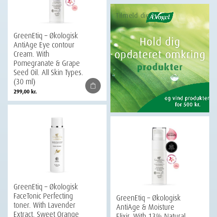
Tilmeld dig
GreenEtiq – Økologisk
AntiAge Eye contour
Cream. With
Pomegranate & Grape
Seed Oil. All Skin Types.
(30 ml)
299,00
kr.
GreenEtiq – Økologisk
FaceTonic Perfecting
GreenEtiq – Økologisk
toner. With Lavender
AntiAge & Moisture
Extract, Sweet Orange
Elixir. With 13% Natural