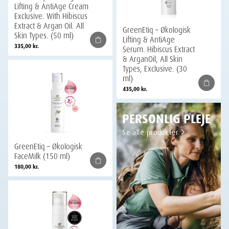
Lifting & AntiAge Cream
Exclusive. With Hibiscus
Extract & Argan Oil. All
GreenEtiq – Økologisk
Skin Types. (50 ml)
Lifting & AntiAge
335,00
kr.
Serum. Hibiscus Extract
& ArganOil, All Skin
Types, Exclusive. (30
ml)
435,00
kr.
PERSONLIG PLEJE
Se alle produkter
GreenEtiq – Økologisk
FaceMilk (150 ml)
180,00
kr.