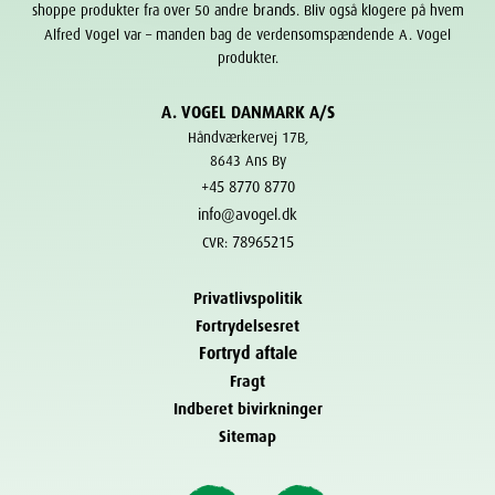
brands
shoppe produkter fra over 50 andre
. Bliv også klogere på hvem
Alfred Vogel var – manden bag de verdensomspændende A. Vogel
produkter.
A. VOGEL DANMARK A/S
Håndværkervej 17B,
8643 Ans By
+45 8770 8770
info@avogel.dk
78965215
CVR:
Privatlivspolitik
Fortrydelsesret
Fortryd aftale
Fragt
Indberet bivirkninger
Sitemap