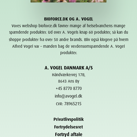
BIOFORCE.DK OG A. VOGEL
Vores webshop bioforce.dk favner mange af helsebranchens mange
spændende produkter. Ud over A. Vogels knap 60 produkter, så kan du
brands
shoppe produkter fra over 50 andre
. Bliv også klogere på hvem
Alfred Vogel var – manden bag de verdensomspændende A. Vogel
produkter.
A. VOGEL DANMARK A/S
Håndværkervej 17B,
8643 Ans By
+45 8770 8770
info@avogel.dk
78965215
CVR:
Privatlivspolitik
Fortrydelsesret
Fortryd aftale