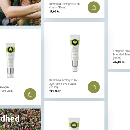
Hemphilia Økologisk Hand
Cream (50 ml)
89,00
kr.
Hemphilia Øko
Extended Reli
(30 ml)
289,00
kr.
Hemphilia Økologisk Anti-
age Face & Eye Serum
(30 ml)
kologisk
g Face Cream
279,00
kr.
ndhed
odukter