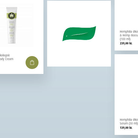
Hemphilia Øko
& Hemp Massa
(100 ml)
239,00
kr.
kologisk
Body Cream
Hemphilia Økol
Serum (30 ml)
139,00
kr.