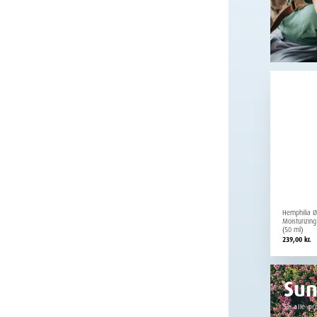
Hemphilia Ø
Moisturizin
(50 ml)
239,00
kr.
Su
Se alle pr