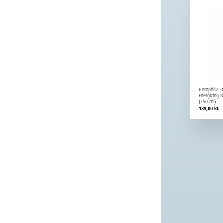
Hemphilia Ø
Energizing 
(150 ml)
189,00
kr.