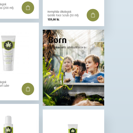
logisk
oo (200 ml)
Hemphilia Økologisk
Gentle Face Scrub (50 ml)
159,00
kr.
Børn
Styrk barnets immunforsvar
logisk
el Lube