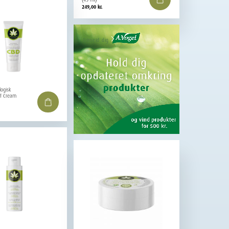
249,00
kr.
Tilmeld dig
logisk
ef Cream