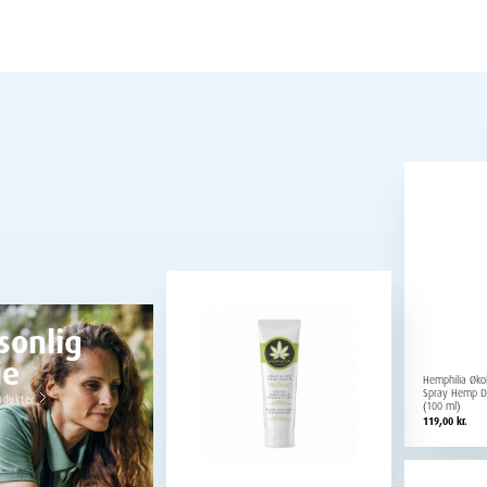
sonlig
je
Hemphilia Økol
Spray Hemp D
odukter
(100 ml)
119,00
kr.