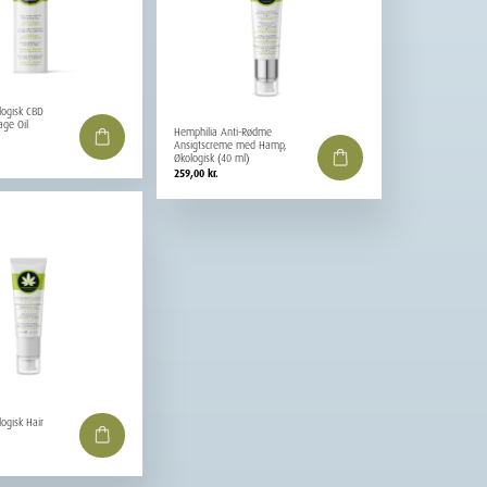
logisk CBD
ge Oil
Hemphilia Anti-Rødme
Ansigtscreme med Hamp,
Økologisk (40 ml)
259,00
kr.
ogisk Hair