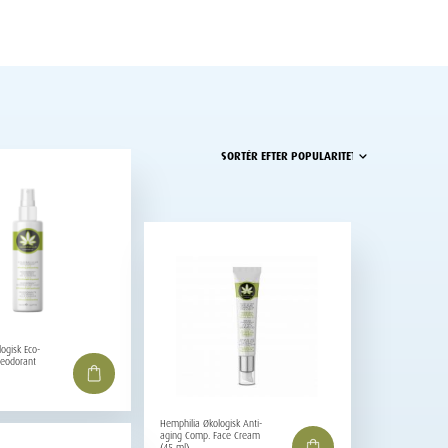
ogisk Eco-
eodorant
Hemphilia Økologisk Anti-
aging Comp. Face Cream
(45 ml)