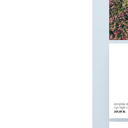
Hemphilia Ø
Age Night C
269,00
kr.