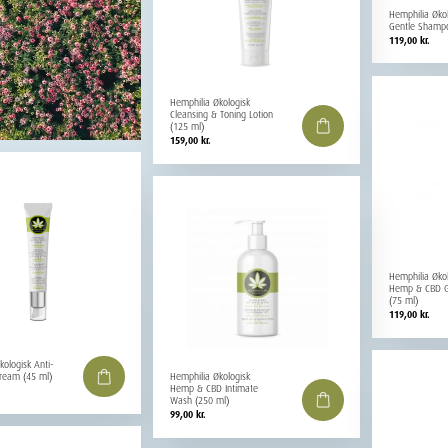
Hemphilia Øko
Gentle Shamp
119,00
kr.
Hemphilia Økologisk
Cleansing & Toning Lotion
(125 ml)
159,00
kr.
Hemphilia Øko
Hemp & CBD G
(75 ml)
119,00
kr.
kologisk Anti-
Hemphilia Økologisk
ream (45 ml)
Hemp & CBD Intimate
Wash (250 ml)
99,00
kr.