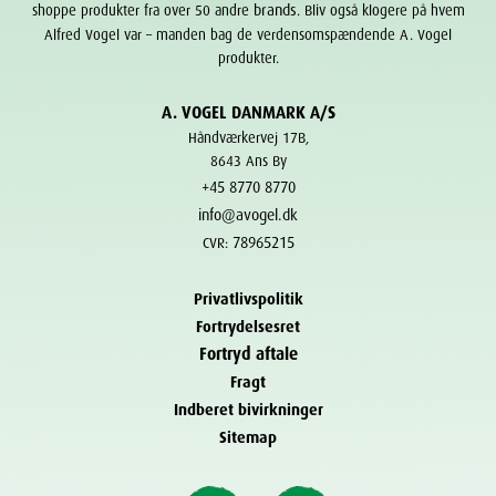
brands
shoppe produkter fra over 50 andre
. Bliv også klogere på hvem
Alfred Vogel var – manden bag de verdensomspændende A. Vogel
produkter.
A. VOGEL DANMARK A/S
Håndværkervej 17B,
8643 Ans By
+45 8770 8770
info@avogel.dk
78965215
CVR:
Privatlivspolitik
Fortrydelsesret
Fortryd aftale
Fragt
Indberet bivirkninger
Sitemap