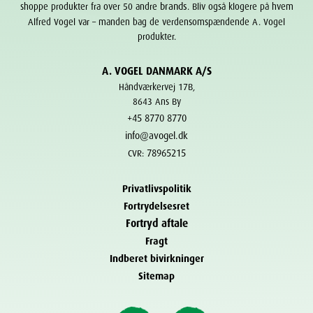
brands
shoppe produkter fra over 50 andre
. Bliv også klogere på hvem
Alfred Vogel var – manden bag de verdensomspændende A. Vogel
produkter.
A. VOGEL DANMARK A/S
Håndværkervej 17B,
8643 Ans By
+45 8770 8770
info@avogel.dk
78965215
CVR:
Privatlivspolitik
Fortrydelsesret
Fortryd aftale
Fragt
Indberet bivirkninger
Sitemap