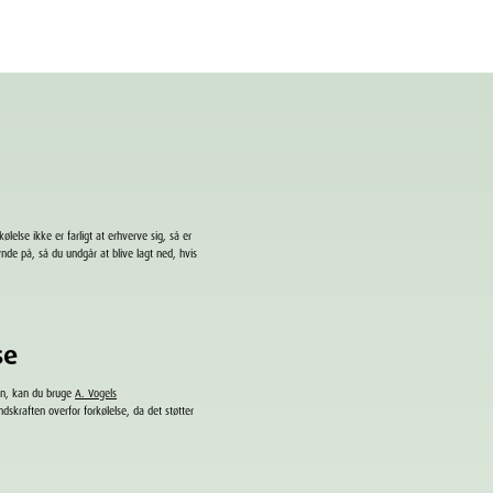
ølelse ikke er farligt at erhverve sig, så er
de på, så du undgår at blive lagt ned, hvis
lse
den, kan du bruge
A. Vogels
dskraften overfor forkølelse, da det støtter