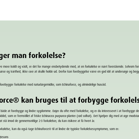
ger man forkølelse?
blive mere koldt og vådt, er det for mange ensbetydende med, at en forkølelse er nært forestående.
Selvom fork
æse og træthed, ikke rare at skulle holde ud.
Derfor kan forebyggelse være en god idé at undersøge og begyn
rebygger forkølelse med naturlægemidler, som Echinaforce, og almindelige husråd.
orce
®
kan bruges til at forbygge forkøle
l både at forebygge og lindre sygdomme. Døjer du ofte med forkølelse, og er du interesseret i at forebygge 
iddel, som er
fremstillet af friske Echinacea purpurea-planter (rød solhat). Det hjælper dig med at øge modstan
t stå imod de gennemsnitlige 2-3 forkølelser, du kan risikere at få hvert år.
orkølelse, kan du også tage Echinaforce
®
til at lindre de typiske forkølelsessymptomer, som er:
gtesans