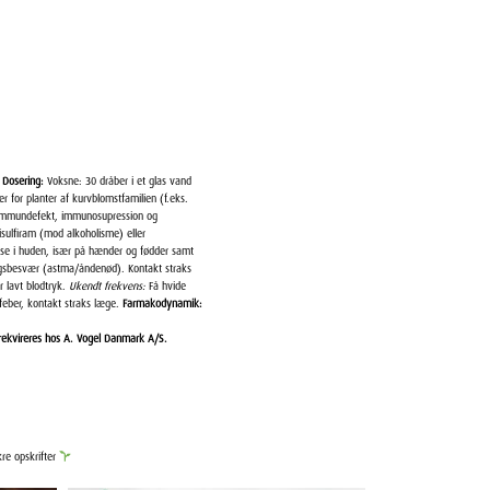
.
Dosering:
Voksne: 30 dråber i et glas vand
 for planter af kurvblomstfamilien (f.eks.
 immundefekt, immunosupression og
sulfiram (mod alkoholisme) eller
se i huden, især på hænder og fødder samt
ingsbesvær (astma/åndenød). Kontakt straks
r lavt blodtryk.
Ukendt frekvens:
Få hvide
feber, kontakt straks læge.
Farmakodynamik:
 rekvireres hos A. Vogel Danmark A/S.
kre opskrifter