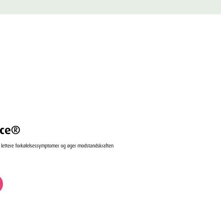
rce®
r lettere forkølelsessymptomer og øger modstandskraften