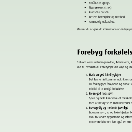
Småhoste og nys
Næsesekret (snot)
Kradsen i halsen
Lettere hovedpine og træthed
Almindelig utilpashed.
Ønsker du at give dit immunforsvar en hjælpe
Forebyg forkølel
Selvom vores naturlægemiddel, Echinaforce, 
råd til, hvordan du kan hjælpe din krop og 
Husk en god håndhygiejne
Det første råd kommer nok ikke som
du forebygger forkølelse og andre s
middel til at undgå forkølelse.
Få en god nats søvn
Søvn og hvile kan være et mirakel
med at beskytte os mod bakterier o
Bevæg dig og motionér jævnligt
Ligesom søvn, ro og hvile hjælper 
over for andre sygdomme og infekt
moderate løbeture har også en stor