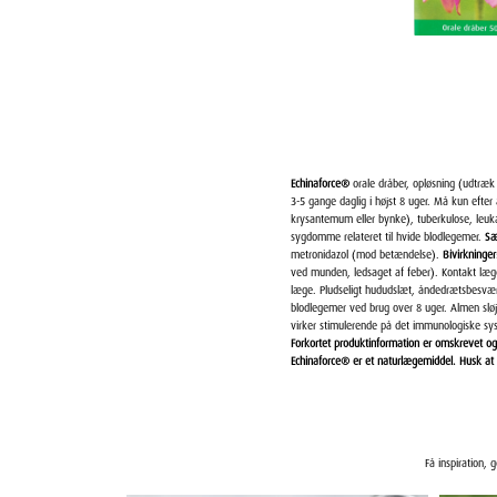
Echinaforce®
orale dråber, opløsning (udtræk
3-5 gange daglig i højst 8 uger. Må kun efte
krysantemum eller bynke), tuberkulose, le
sygdomme relateret til hvide blodlegemer.
Sæ
metronidazol (mod betændelse).
Bivirkninger
ved munden, ledsaget af feber). Kontakt læg
læge. Pludseligt hududslæt, åndedrætsbesvær 
blodlegemer ved brug over 8 uger. Almen sløjh
virker stimulerende på det immunologiske sy
Forkortet produktinformation er omskrevet og
Echinaforce® er et naturlægemiddel. Husk at
Få inspiration, 