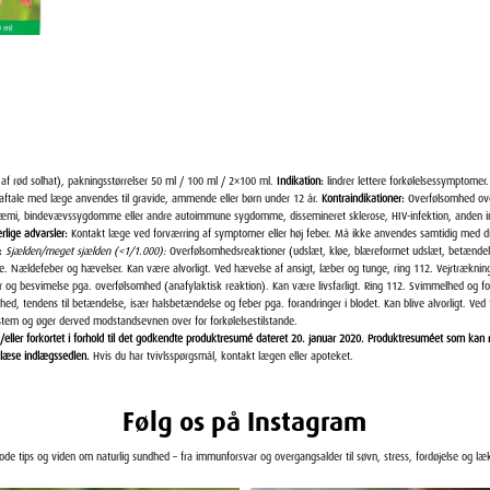
 af rød solhat), pakningsstørrelser 50 ml / 100 ml / 2×100 ml.
Indikation:
lindrer lettere forkølelsessymptomer
r aftale med læge anvendes til gravide, ammende eller børn under 12 år.
Kontraindikationer:
Overfølsomhed over
ukæmi, bindevævssygdomme eller andre autoimmune sygdomme, dissemineret sklerose, HIV-infektion, anden
rlige advarsler:
Kontakt læge ved forværring af symptomer eller høj feber. Må ikke anvendes samtidig med di
:
Sjælden/meget sjælden (<1/1.000):
Overfølsomhedsreaktioner (udslæt, kløe, blæreformet udslæt, betændel
e. Nældefeber og hævelser. Kan være alvor­ligt. Ved hævelse af ansigt, læber og tunge, ring 112. Vejrtrækn
og besvimelse pga. overfølsomhed (anafylaktisk reaktion). Kan være livsfarligt. Ring 112. Svimmelhed og fo
ed, tendens til betændelse, især halsbetændelse og feber pga. forandrin­ger i blodet. Kan blive alvorligt. Ved 
stem og øger derved modstandsevnen over for forkølelsestilstande.
/eller forkortet i forhold til det godkendte produktresumé dateret 20. januar 2020. Produktresuméet som kan
 læse indlægssedlen.
Hvis du har tvivlsspørgsmål, kontakt lægen eller apoteket.
Følg os på Instagram
gode tips og viden om naturlig sundhed – fra immunforsvar og overgangsalder til søvn, stress, fordøjelse og læ