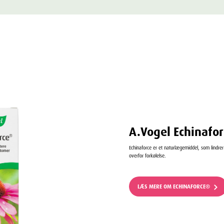
A.Vogel Echinafo
Echinaforce er et naturlægemiddel, som lindre
overfor forkølelse.
LÆS MERE OM ECHINAFORCE®