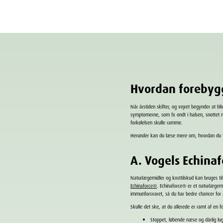
Hvordan forebyg
Når årstiden skifter, og vejret begynder at 
symptomerne, som fx ondt i halsen, snottet n
forkølelsen skulle ramme.
Herunder kan du læse mere om, hvordan du fo
A. Vogels Echinaf
Naturlægemidler og kosttilskud kan bruges ti
Echinaforce
®
.
Echinaforce
®
er et naturlægem
immunforsvaret, så du har bedre chancer for a
Skulle det ske, at du allerede er ramt af en f
Stoppet, løbende næse og dårlig lu