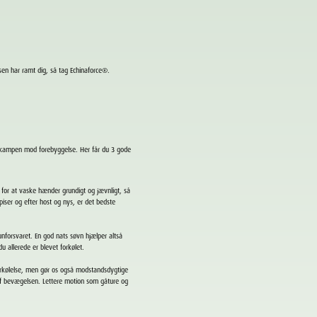
en har ramt dig, så tag Echinaforce
®
.
 i kampen mod forebyggelse.
Her får du 3 gode
 for at vaske hænder grundigt og jævnligt, så
iser og efter host og nys, er det bedste
forsvaret. En god nats søvn hjælper altså
u allerede er blevet forkølet.
orkølelse, men gør os også modstandsdygtige
 af bevægelsen. Lettere motion som gåture og