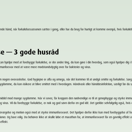
nde hånd, når forkølelsessæsonen sætter i gang, eller har du brug for hurtigt at komme ovenpå, hvis forkølels
se — 3 gode husråd
kan hjælpe med at forebygge forkølelse, er der andre ting, du kan gøre i din hverdag, som også hjælper dig
immunforsvar med at være mere modstandsdygtig over for bakterier og virus.
 nogen overraskelse. God hygiejne er alfa og omega, når det kommer til at undgå smitte og forkølelse.
Sørg
ygdomme, du kan risikere at blive smittet med i hverdagen. Håndvask eller hånddesinfektion, særligt før du sp
middel mod mange sygdomme. Når vi sover, får kroppen den nødvendige ro til at genopbygge og styrke immun
g virus.
Vil du forebygge forkølelse, er nok og god søvn derfor en god idé. Det gælder selvfølgelig også, hvis d
bevægelse og motion også med at styrke immunforsvaret. Det hjælper derfor ikke kun med forebyggelse af f
ioner.
Og bare rolig. Du behøver ikke at skulle løbe et marathon for, at immunforsvaret får en gavnlig effekt
 effekt.