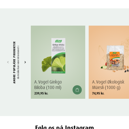
ANDRE POPULÆRE PRODUKTER
du måske kan være interesseret i
A.Vogel Ginkgo
A.Vogel Økologisk
Biloba (100 ml)
Müesli (1000 g)
239,95
kr.
74,95
kr.
Følg os på Instagram