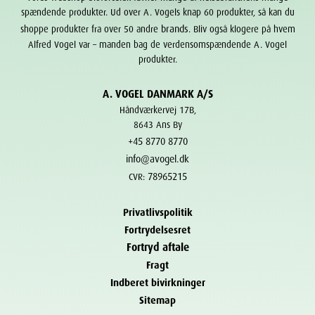
spændende produkter. Ud over A. Vogels knap 60 produkter, så kan du
brands
shoppe produkter fra over 50 andre
. Bliv også klogere på hvem
Alfred Vogel var – manden bag de verdensomspændende A. Vogel
produkter.
A. VOGEL DANMARK A/S
Håndværkervej 17B,
8643 Ans By
+45 8770 8770
info@avogel.dk
78965215
CVR:
Privatlivspolitik
Fortrydelsesret
Fortryd aftale
Fragt
Indberet bivirkninger
Sitemap