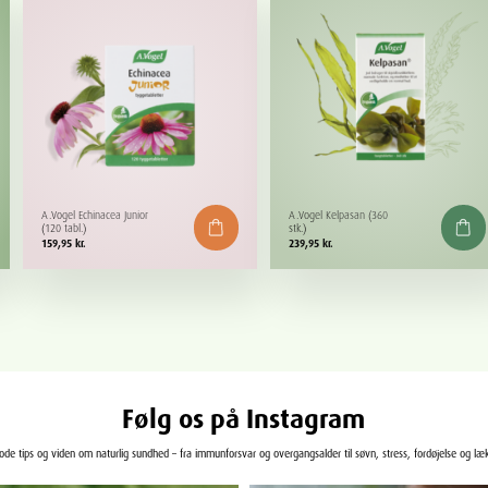
A.Vogel Echinacea Junior
A.Vogel Kelpasan (360
(120 tabl.)
stk.)
159,95
kr.
239,95
kr.
Følg os på Instagram
gode tips og viden om naturlig sundhed – fra immunforsvar og overgangsalder til søvn, stress, fordøjelse og læ