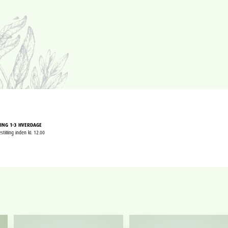
ING 1-3 HVERDAGE
stilling inden kl. 12.00