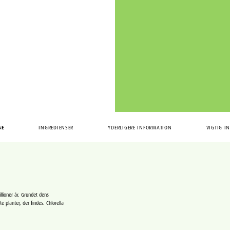
SE
INGREDIENSER
YDERLIGERE INFORMATION
VIGTIG I
llioner år. Grundet dens
planter, der findes. Chlorella