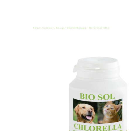
Forside
/
Fødevarer
/
Økologi
/ Chlorella Økologisk – Bio-Sol (500 tabl.)