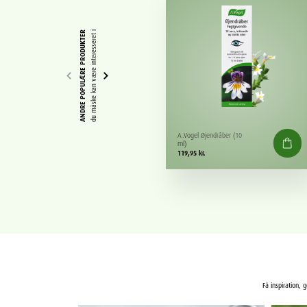
ANDRE POPULÆRE PRODUKTER
du måske kan være interesseret i
A.Vogel Øjendråber (10
ml)
119,95
kr.
Få inspiration, 