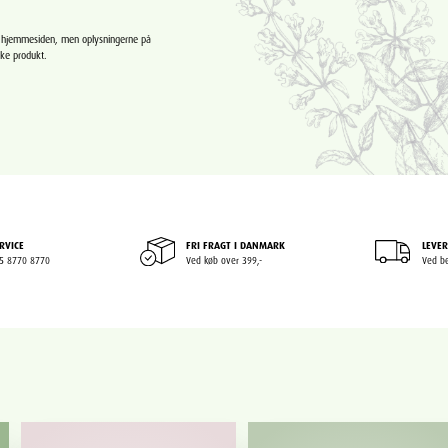
e hjemmesiden, men oplysningerne på
ske produkt.
RVICE
FRI FRAGT I DANMARK
LEVER
+45 8770 8770
Ved køb over 399,-
Ved be