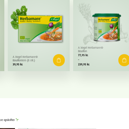
A.Vogel Herbamare®
Bouillon
Prisinterval:
77,95
kr.
A.Vogel Herbamare®
77,95 kr.
–
Bouillontern (8 stk.)
til
39,95
kr.
239,95
kr.
239,95 kr.
kre opskrifter