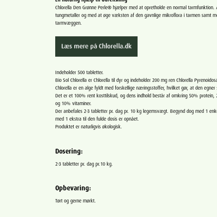
Chlorella Den Grønne Perle
®
hjælper med at opretholde en normal tarmfunktion. A
tungmetaller og med at øge væksten af den gavnlige mikroflora i tarmen samt med
tarmvæggen.
Indeholder 500 tabletter.
Bio Sol Chlorella er Chlorella til dyr og indeholder 200 mg ren Chlorella Pyrenoidos
Chlorella er en alge fyldt med forskellige næringsstoffer, hvilket gør, at den egne
Det er et 100% rent kosttilskud, og dens indhold består af omkring 50% protein,
og 10% vitaminer.
Der anbefales 2-3 tabletter pr. dag pr. 10 kg legemsvægt. Begynd dog med 1 enke
med 1 ekstra til den fulde dosis er opnået.
Produktet er naturligvis økologisk.
Dosering:
2-3 tabletter pr. dag pr.10 kg.
Opbevaring:
Tørt og gerne mørkt.