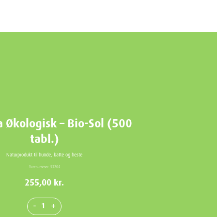
a Økologisk – Bio-Sol (500
tabl.)
Naturprodukt til hunde, katte og heste
Varenummer:
53204
255,00
kr.
-
+