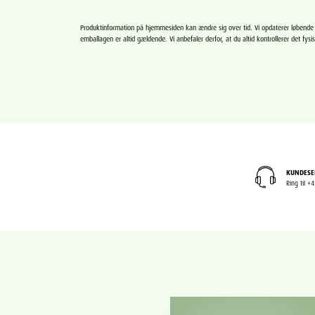
Produktinformation på hjemmesiden kan ændre sig over tid. Vi opdaterer løbend
emballagen er altid gældende. Vi anbefaler derfor, at du altid kontrollerer det fysi
KUNDESE
Ring til 