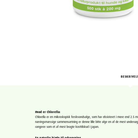
BESKRIVEL
Hvad er Chlorella:
Chlorella er en mikroskopisk ferskvandsalge, som har eksisteret i mere end 2.5 mi
næringsmæssige sammensætning er denne lille bitte alge en af de mest undersøgte 
rangerer som et af mest brugte kosttilskud i Japan.
En naturlig hjælp til udrensning