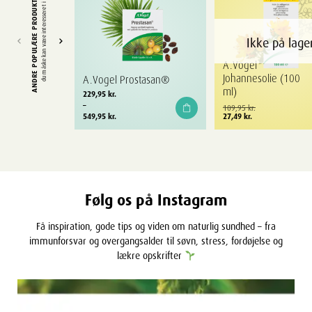
ANDRE POPULÆRE PRODUKTER
du måske kan være interesseret i
Ikke på lage
A.Vogel
Johannesolie (100
A.Vogel Prostasan®
ml)
Prisinterval:
229,95
kr.
229,95 kr.
–
Den
Den
109,95
kr.
til
549,95
kr.
oprindelige
aktuelle
27,49
kr.
549,95 kr.
pris
pris
var:
er:
109,95 kr..
27,49 kr..
Følg os på Instagram
Få inspiration, gode tips og viden om naturlig sundhed – fra
immunforsvar og overgangsalder til søvn, stress, fordøjelse og
lækre opskrifter