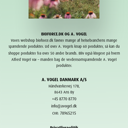
BIOFORCE.DK OG A. VOGEL
Vores webshop bioforce.dk favner mange af helsebranchens mange
spændende produkter. Ud over A. Vogels knap 60 produkter, så kan du
brands
shoppe produkter fra over 50 andre
. Bliv også klogere på hvem
Alfred Vogel var – manden bag de verdensomspændende A. Vogel
produkter.
A. VOGEL DANMARK A/S
Håndværkervej 17B,
8643 Ans By
+45 8770 8770
info@avogel.dk
78965215
CVR:
Privatlivspolitik