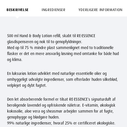
BESKRIVELSE
INGREDIENSER
YDERLIGERE INFORMATION
500 ml Hand & Body Lotion refill, skabt til RE·ESSENCE
glasdispenseren og nok til to genopfyldninger.
Med op til 75 % mindre plast sammenlignet med to traditionelle
flasker er det en mere ansvarlig løsning med omtanke for både hud
og klima.
En luksuriøs lotion udviklet med naturlige essentielle olier og
omhyggeligt udvalgte ingredienser, som efterlader huden silkeblød,
velplejet og dybt fugtet.
Den let absorberende formel er tilsat RE·ESSENCE´s signaturduft af
beroligende lavendel og opfriskende nåletræ. E-vitamin, økologisk
kokosolie, aloe vera og sheasmør arbejder sammen for at fugte,
genopbygge og blødgøre huden.
99% naturlige ingredienser, hvoraf 25% er certificeret økologiske.