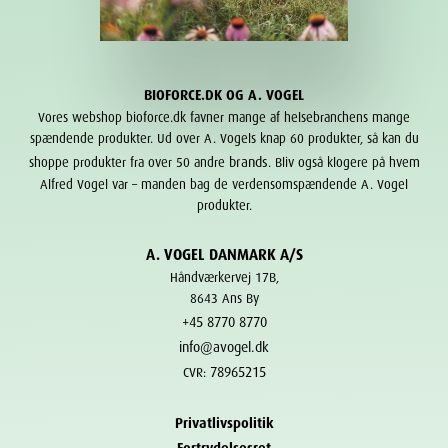
BIOFORCE.DK OG A. VOGEL
Vores webshop bioforce.dk favner mange af helsebranchens mange
spændende produkter. Ud over A. Vogels knap 60 produkter, så kan du
brands
shoppe produkter fra over 50 andre
. Bliv også klogere på hvem
Alfred Vogel var – manden bag de verdensomspændende A. Vogel
produkter.
A. VOGEL DANMARK A/S
Håndværkervej 17B,
8643 Ans By
+45 8770 8770
info@avogel.dk
78965215
CVR:
Privatlivspolitik
Fortrydelsesret