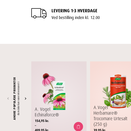
LEVERING 1-3 HVERDAGE
Ved bestilling inden kl. 12.00
ANDRE POPULÆRE PRODUKTER
du måske kan være interesseret i
A.Vogel
A. Vogel
Herbamare®
Echinaforce®
Trocomare Urtesalt
Prisinterval:
154,95
kr.
(250 g)
154,95 kr.
–
til
409,95
kr.
39,95
kr.