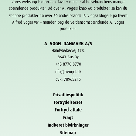
Vores webshop bioforce.dk favner mange af helsebranchens mange
spændende produkter. Ud over A. Vogels knap 60 produkter, så kan du
brands
shoppe produkter fra over 50 andre
. Bliv også klogere på hvem
Alfred Vogel var – manden bag de verdensomspændende A. Vogel
produkter.
A. VOGEL DANMARK A/S
Håndværkervej 17B,
8643 Ans By
+45 8770 8770
info@avogel.dk
78965215
CVR:
Privatlivspolitik
Fortrydelsesret
Fortryd aftale
Fragt
Indberet bivirkninger
Sitemap