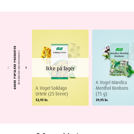
ANDRE POPULÆRE PRODUKTER
du måske kan være interesseret i
Ikke på lager
A.Vogel Islandica
A.Vogel Solidago
Menthol Bonbons
Urtete (25 breve)
(75 g)
52,95
kr.
39,95
kr.